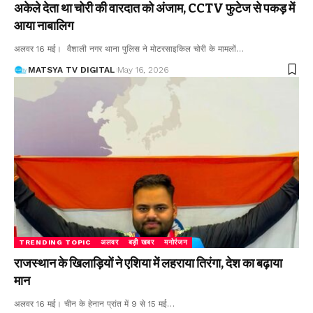
अकेले देता था चोरी की वारदात को अंजाम, CCTV फुटेज से पकड़ में
आया नाबालिग
अलवर 16 मई। वैशाली नगर थाना पुलिस ने मोटरसाइकिल चोरी के मामलों
…
MATSYA TV DIGITAL
May 16, 2026
TRENDING TOPIC
अलवर
बड़ी खबर
मनोरंजन
राजस्थान के खिलाड़ियों ने एशिया में लहराया तिरंगा, देश का बढ़ाया
मान
अलवर 16 मई। चीन के हेनान प्रांत में 9 से 15 मई
…