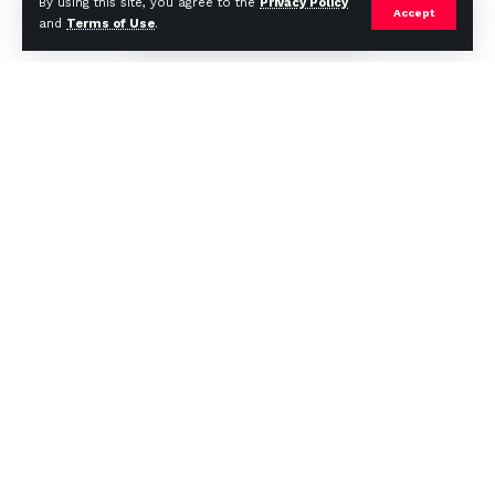
By using this site, you agree to the
Privacy Policy
Accept
and
Terms of Use
.
Continue Reading