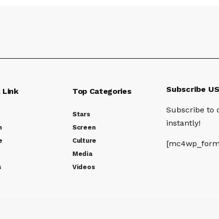
Subscribe U
 Link
Top Categories
Subscribe to 
Stars
instantly!
n
Screen
e
Culture
[mc4wp_form
Media
s
Videos