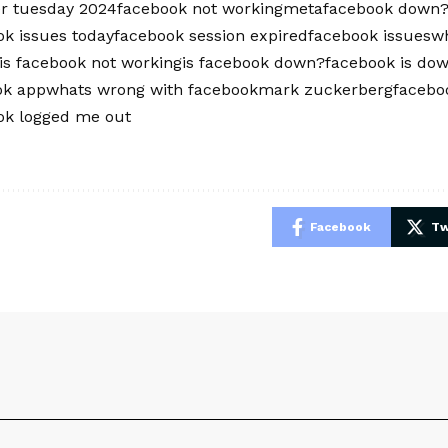
r tuesday 2024facebook not workingmetafacebook down?
k issues todayfacebook session expiredfacebook issueswh
is facebook not workingis facebook down?facebook is do
k appwhats wrong with facebookmark zuckerbergfacebo
k logged me out
e
Facebook
Tw