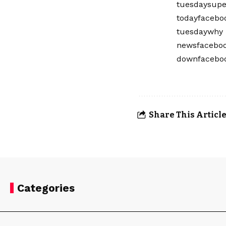
tuesdaysupe
todayfaceboo
tuesdaywhy 
newsfaceboo
downfaceboo
Share This Articl
Categories