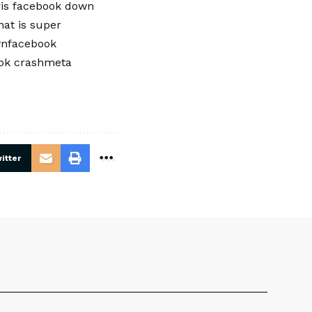
is facebook down
at is super
wnfacebook
ok crashmeta
itter