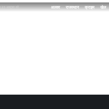
अलवर
राजस्थान
क्राइम
खेल
ण 23 अक्टूबर को